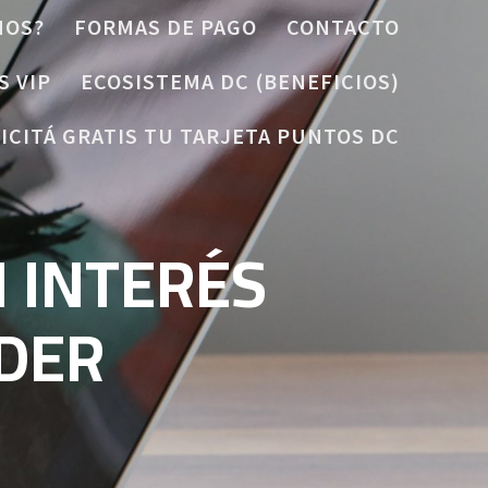
MOS?
FORMAS DE PAGO
CONTACTO
S VIP
ECOSISTEMA DC (BENEFICIOS)
ICITÁ GRATIS TU TARJETA PUNTOS DC
N INTERÉS
DER