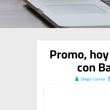
Navegación
Promo, hoy 
de
con B
entradas
Diego Correa