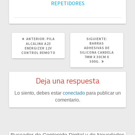
REPETIDORES
POST
SIGUIENTE
ANTERIOR:
PILA
SIGUIENTE:
ANTERIOR:
POST:
BARRAS
ALCALINA A23
ADHESIVAS DE
ENERGIZER 12V
SILICONA CANDELA
CONTROL REMOTO
7MM X 30CM X
500G.
Deja una respuesta
Lo siento, debes estar
conectado
para publicar un
comentario.
Buscador de Contenido Digital y de Novedades