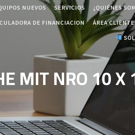
QUIPOS NUEVOS
SERVICIOS
¿QUIÉNES SO
CULADORA DE FINANCIACION
ÁREA CLIENTE
SOL
E MIT NRO 10 X 