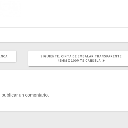
SIGUIENTE
ANCA
SIGUIENTE:
CINTA DE EMBALAR TRANSPARENTE
POST:
48MM X 100MTS CANDELA
 publicar un comentario.