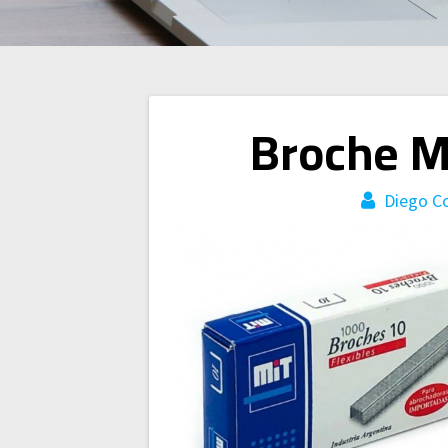
Navegación
Broche M
de
Diego C
entradas