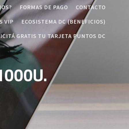
MOS?
FORMAS DE PAGO
CONTACTO
S VIP
ECOSISTEMA DC (BENEFICIOS)
ICITÁ GRATIS TU TARJETA PUNTOS DC
1000U.