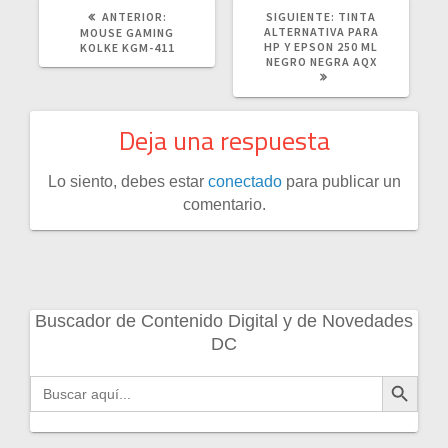
POST
SIGUIENTE
ANTERIOR:
SIGUIENTE:
TINTA
ANTERIOR:
POST:
ALTERNATIVA PARA
MOUSE GAMING
HP Y EPSON 250 ML
KOLKE KGM-411
NEGRO NEGRA AQX
Deja una respuesta
Lo siento, debes estar
conectado
para publicar un
comentario.
Buscador de Contenido Digital y de Novedades
DC
Botón de búsqueda
Buscar: