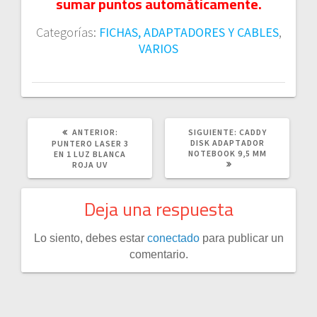
sumar puntos automáticamente.
Categorías:
FICHAS, ADAPTADORES Y CABLES
,
VARIOS
POST
SIGUIENTE
ANTERIOR:
SIGUIENTE:
CADDY
ANTERIOR:
POST:
DISK ADAPTADOR
PUNTERO LASER 3
NOTEBOOK 9,5 MM
EN 1 LUZ BLANCA
ROJA UV
Deja una respuesta
Lo siento, debes estar
conectado
para publicar un
comentario.