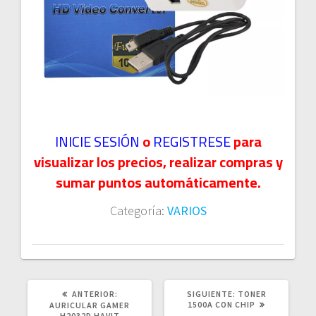
INICIE SESIÓN
o
REGISTRESE
para
visualizar los precios, realizar compras y
sumar puntos automáticamente.
Categoría:
VARIOS
POST
SIGUIENTE
ANTERIOR:
SIGUIENTE:
TONER
ANTERIOR:
POST:
1500A CON CHIP
AURICULAR GAMER
H2032D HAVIT