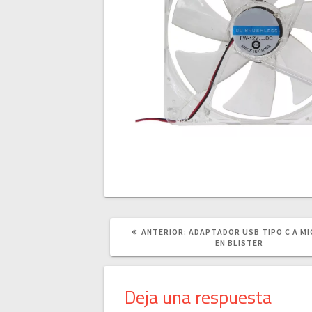
POST
ANTERIOR:
ADAPTADOR USB TIPO C A M
ANTERIOR:
EN BLISTER
Deja una respuesta