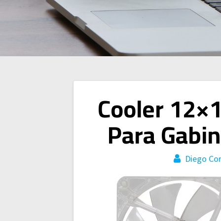
Navegación
Cooler 12×1
de
Para Gabin
entradas
Diego Co