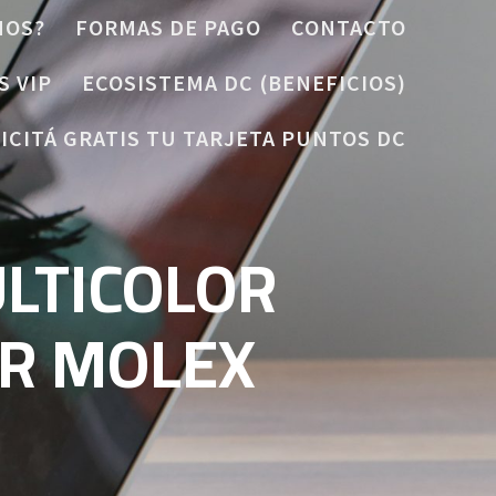
MOS?
FORMAS DE PAGO
CONTACTO
S VIP
ECOSISTEMA DC (BENEFICIOS)
ICITÁ GRATIS TU TARJETA PUNTOS DC
ULTICOLOR
OR MOLEX