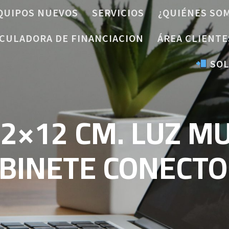
QUIPOS NUEVOS
SERVICIOS
¿QUIÉNES SO
CULADORA DE FINANCIACION
ÁREA CLIENTE
SOL
2×12 CM. LUZ M
BINETE CONECT