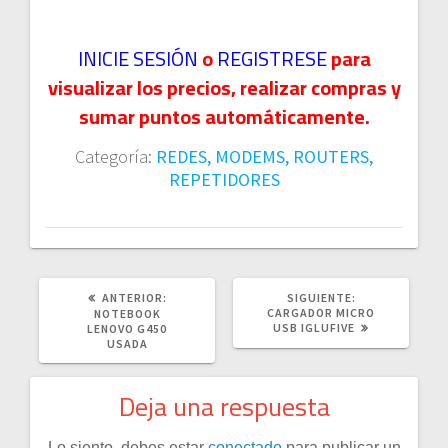
INICIE SESIÓN
o
REGISTRESE
para
visualizar los precios, realizar compras y
sumar puntos automáticamente.
Categoría:
REDES, MODEMS, ROUTERS,
REPETIDORES
POST
SIGUIENTE
ANTERIOR:
SIGUIENTE:
ANTERIOR:
POST:
CARGADOR MICRO
NOTEBOOK
USB IGLUFIVE
LENOVO G450
USADA
Deja una respuesta
Lo siento, debes estar
conectado
para publicar un