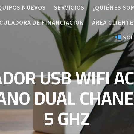
QUIPOS NUEVOS
SERVICIOS
¿QUIÉNES SO
CULADORA DE FINANCIACION
ÁREA CLIENTE
SOL
DOR USB WIFI AC
NO DUAL CHANEL
5 GHZ