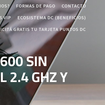
MOS?
FORMAS DE PAGO
CONTACTO
S VIP
ECOSISTEMA DC (BENEFICIOS)
ICITÁ GRATIS TU TARJETA PUNTOS DC
600 SIN
 2.4 GHZ Y