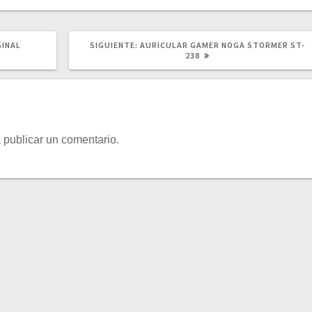
SIGUIENTE
GINAL
SIGUIENTE:
AURICULAR GAMER NOGA STORMER ST-
POST:
238
 publicar un comentario.