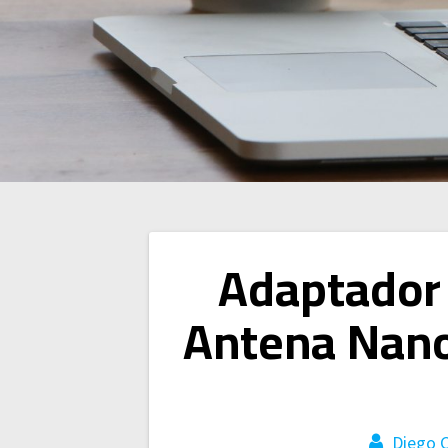
Navegación
Adaptador 
de
Antena Nano
entradas
Diego 