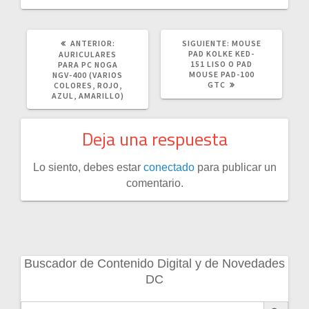
POST
SIGUIENTE
ANTERIOR:
SIGUIENTE:
MOUSE
ANTERIOR:
POST:
PAD KOLKE KED-
AURICULARES
151 LISO O PAD
PARA PC NOGA
MOUSE PAD-100
NGV-400 (VARIOS
GTC
COLORES, ROJO,
AZUL, AMARILLO)
Deja una respuesta
Lo siento, debes estar
conectado
para publicar un
comentario.
Buscador de Contenido Digital y de Novedades
DC
Botón de búsqueda
Buscar: