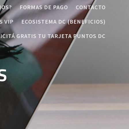
MOS?
FORMAS DE PAGO
CONTACTO
S VIP
ECOSISTEMA DC (BENEFICIOS)
ICITÁ GRATIS TU TARJETA PUNTOS DC
S