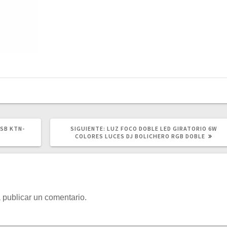
SIGUIENTE
SB KTN-
SIGUIENTE:
LUZ FOCO DOBLE LED GIRATORIO 6W
POST:
COLORES LUCES DJ BOLICHERO RGB DOBLE
 publicar un comentario.