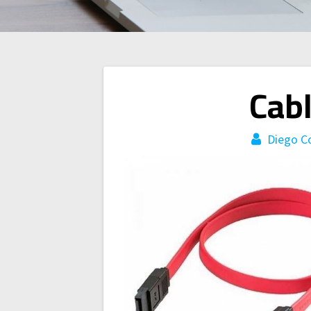
Navegación
Cab
de
Diego C
entradas