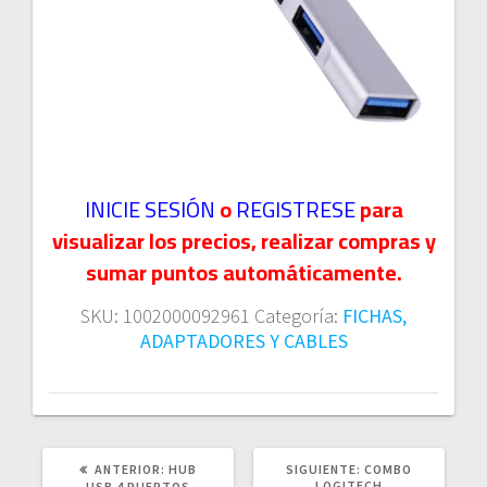
INICIE SESIÓN
o
REGISTRESE
para
visualizar los precios, realizar compras y
sumar puntos automáticamente.
SKU:
1002000092961
Categoría:
FICHAS,
ADAPTADORES Y CABLES
POST
SIGUIENTE
ANTERIOR:
HUB
SIGUIENTE:
COMBO
ANTERIOR:
POST:
LOGITECH
USB 4 PUERTOS