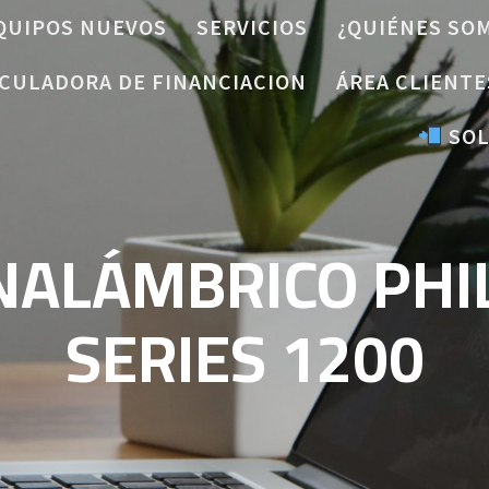
QUIPOS NUEVOS
SERVICIOS
¿QUIÉNES SO
CULADORA DE FINANCIACION
ÁREA CLIENTE
SOL
NALÁMBRICO PHIL
SERIES 1200