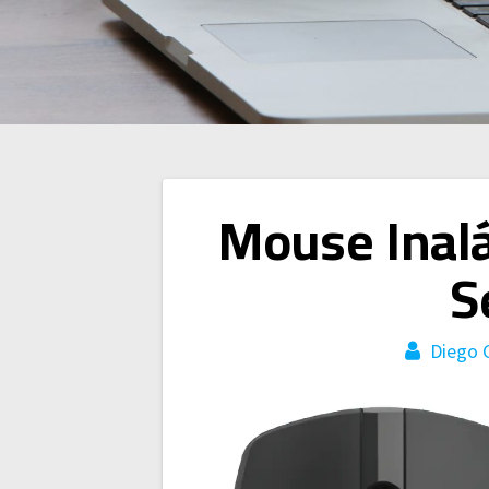
Navegación
Mouse Inalá
de
S
entradas
Diego 