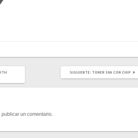
SIGUIENTE
OOTH
SIGUIENTE:
TONER 58A CON CHIP
POST:
 publicar un comentario.